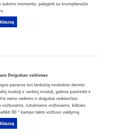
mo sukimo momentu, palyginti su krumpliaračio
ru.
žklausą
ara Dvigubas veikimas
os pavaros turi lanksčią modulinio derinio
inį modulį ir rankinį modulį, galima pasirinkti ir
 Yra vieno veikimo ir dvigubai veikiančios
o vožtuvams, rutuliniams vožtuvams, kištuko
 atlikti 90 ° kampo takto vožtuvo valdymą.
žklausą