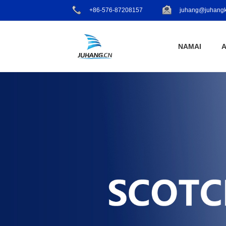
+86-576-87208157
juhang@juhangk
NAMAI
A