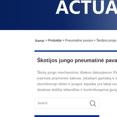
>
Produktai
>
Pneumatinė pavara
>
Škotijos jung
Namai
Škotijos jungo pneumatinė pava
Škotų jungo mechanizmo ištakos datuojamos XVIII
įvairiose pramonės šakose, įskaitant gamybą ir 
stumdomojo bloko ir jungos sąveika yra labai sva
dizainas leidžia sklandžiai ir kontroliuojamai įjung