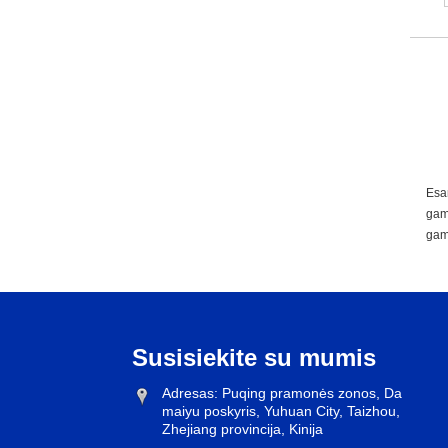
Esa
gami
gami
Susisiekite su mumis
Adresas: Puqing pramonės zonos, Da
maiyu poskyris, Yuhuan City, Taizhou,
Zhejiang provincija, Kinija