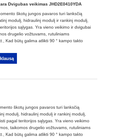
vara Dvigubas veikimas JHD2E0410YDA
ento škotų jungos pavaros turi lanksčią
inį modulį, hidraulinį modulį ir rankinį modulį,
teritorijos sąlygas. Yra vieno veikimo ir dvigubai
mos drugelio vožtuvams, rutuliniams
t., Kad būtų galima atlikti 90 ° kampo takto
žklausą
nto škotų jungos pavaros turi lanksčią
į modulį, hidraulinį modulį ir rankinį modulį,
eisti pagal teritorijos sąlygas. Yra vieno veikimo
ormos, taikomos drugelio vožtuvams, rutuliniams
t., Kad būtų galima atlikti 90 ° kampo takto