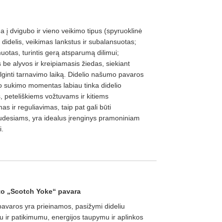
 į dvigubo ir vieno veikimo tipus (spyruoklinė
idelis, veikimas lankstus ir subalansuotas;
uotas, turintis gerą atsparumą dilimui;
 be alyvos ir kreipiamasis žiedas, siekiant
ailginti tarnavimo laiką. Didelio našumo pavaros
o sukimo momentas labiau tinka didelio
 peteliškiems vožtuvams ir kitiems
 ir reguliavimas, taip pat gali būti
desiams, yra idealus įrenginys pramoniniam
i.
to „Scotch Yoke“ pavara
avaros yra prieinamos, pasižymi dideliu
ir patikimumu, energijos taupymu ir aplinkos