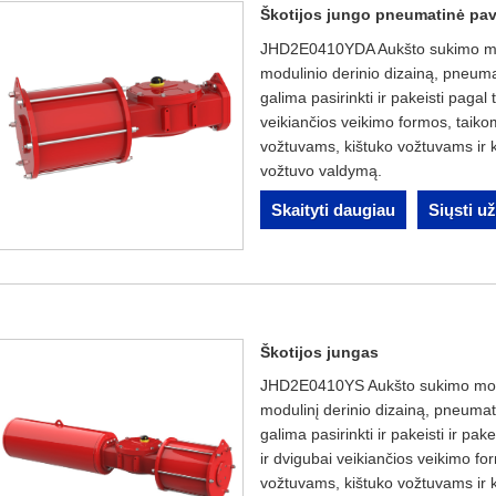
Škotijos jungo pneumatinė pa
JHD2E0410YDA Aukšto sukimo mom
modulinio derinio dizainą, pneumat
galima pasirinkti ir pakeisti pagal 
veikiančios veikimo formos, taiko
vožtuvams, kištuko vožtuvams ir k
vožtuvo valdymą.
Skaityti daugiau
Siųsti u
Škotijos jungas
JHD2E0410YS Aukšto sukimo mome
modulinį derinio dizainą, pneumatin
galima pasirinkti ir pakeisti ir pak
ir dvigubai veikiančios veikimo f
vožtuvams, kištuko vožtuvams ir k