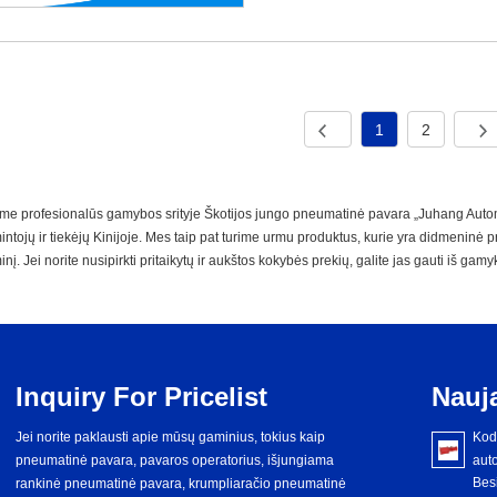
1
2
me profesionalūs gamybos srityje Škotijos jungo pneumatinė pavara „Juhang Autom
ntojų ir tiekėjų Kinijoje. Mes taip pat turime urmu produktus, kurie yra didmeninė pr
nį. Jei norite nusipirkti pritaikytų ir aukštos kokybės prekių, galite jas gauti iš gamy
Inquiry For Pricelist
Nauj
Jei norite paklausti apie mūsų gaminius, tokius kaip
Kas yra sankabos tipo pavara?
2024/08/24
Kod
Sankabos tipo pavara yra įtaisas, naudojamas sankabos
pneumatinė pavara, pavaros operatorius, išjungiama
aut
veikimui valdyti. Jis gauna signalus arba komandas, kad
Bes
rankinė pneumatinė pavara, krumpliaračio pneumatinė