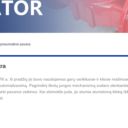
o pneumatinė pavara
ra
 a. Iš pradžių jis buvo naudojamas garų varikliuose ir kitose mašinose
automatizavimą. Pagrindinį škotų jungos mechanizmą sudaro slenkantis b
rbi pavaros veikimui. Kai stūmoklis juda, jis stumia stumdomą bloką iši
ti.