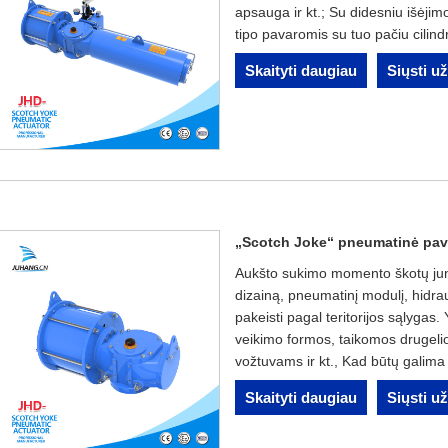
apsauga ir kt.; Su didesniu išėji
tipo pavaromis su tuo pačiu cilind
Skaityti daugiau
Siųsti u
„Scotch Joke“ pneumatinė pav
Aukšto sukimo momento škotų jung
dizainą, pneumatinį modulį, hidraul
pakeisti pagal teritorijos sąlygas.
veikimo formos, taikomos drugeli
vožtuvams ir kt., Kad būtų galima
Skaityti daugiau
Siųsti u