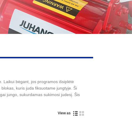
. Laikui bėgant, jos programos išsiplėtė
lokas, kuris juda fiksuotame jungtyje. Ši
lgai jungo, sukurdamas sukimosi judesį. Šis
View as