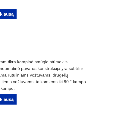
žklausą
 tam tikra kampinė smūgio stūmoklis
eumatinė pavaros konstrukcija yra subtili ir
nkama rutuliniams vožtuvams, drugelių
kitiems vožtuvams, taikomiems iki 90 ° kampo
o kampo.
žklausą