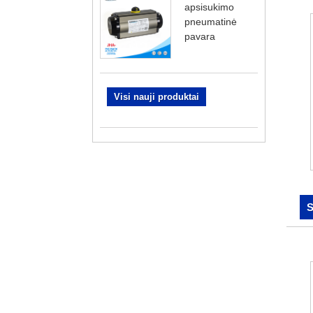
apsisukimo
pneumatinė
pavara
Visi nauji produktai
S