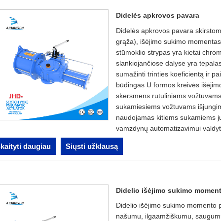
Didelės apkrovos pavara
Didelės apkrovos pavara skirstoma
grąža), išėjimo sukimo momentas d
stūmoklio strypas yra kietai chrom
slankiojančiose dalyse yra tepalas
sumažinti trinties koeficientą ir p
būdingas U formos kreivės išėjim
skersmens rutuliniams vožtuvams,
sukamiesiems vožtuvams išjungimas
naudojamas kitiems sukamiems ju
vamzdynų automatizavimui valdyt
kaityti daugiau
Siųsti užklausą
Didelio išėjimo sukimo momen
Didelio išėjimo sukimo momento p
našumu, ilgaamžiškumu, saugumu 