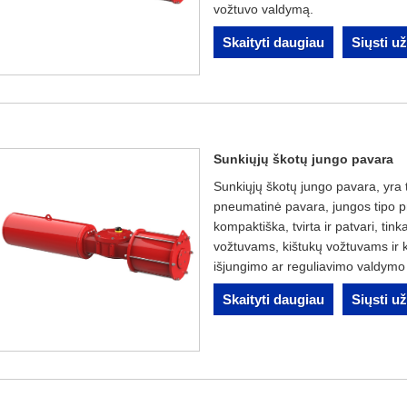
vožtuvo valdymą.
Skaityti daugiau
Siųsti u
Sunkiųjų škotų jungo pavara
Sunkiųjų škotų jungo pavara, yra
pneumatinė pavara, jungos tipo pn
kompaktiška, tvirta ir patvari, ti
vožtuvams, kištukų vožtuvams ir 
išjungimo ar reguliavimo valdym
Skaityti daugiau
Siųsti u