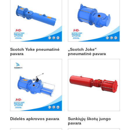
Scotch Yoke pneumatinė
„Scotch Joke“
pavara
pneumatinė pavara
Dvigubas veikimas
Didelės apkrovos pavara
Sunkiųjų škotų jungo
pavara