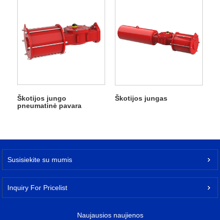
Škotijos jungo
Škotijos jungas
pneumatinė pavara
Dvigubas veikimas
JHD2E0410YDA
Susisiekite su mumis
Inquiry For Pricelist
Naujausios naujienos