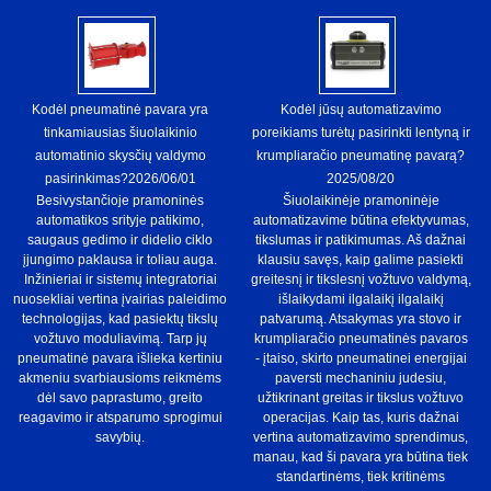
Kodėl pneumatinė pavara yra
Kodėl jūsų automatizavimo
tinkamiausias šiuolaikinio
poreikiams turėtų pasirinkti lentyną ir
automatinio skysčių valdymo
krumpliaračio pneumatinę pavarą?
pasirinkimas?
2026/06/01
2025/08/20
Besivystančioje pramoninės
Šiuolaikinėje pramoninėje
automatikos srityje patikimo,
automatizavime būtina efektyvumas,
saugaus gedimo ir didelio ciklo
tikslumas ir patikimumas. Aš dažnai
įjungimo paklausa ir toliau auga.
klausiu savęs, kaip galime pasiekti
Inžinieriai ir sistemų integratoriai
greitesnį ir tikslesnį vožtuvo valdymą,
nuosekliai vertina įvairias paleidimo
išlaikydami ilgalaikį ilgalaikį
technologijas, kad pasiektų tikslų
patvarumą. Atsakymas yra stovo ir
vožtuvo moduliavimą. Tarp jų
krumpliaračio pneumatinės pavaros
pneumatinė pavara išlieka kertiniu
- įtaiso, skirto pneumatinei energijai
akmeniu svarbiausioms reikmėms
paversti mechaniniu judesiu,
dėl savo paprastumo, greito
užtikrinant greitas ir tikslus vožtuvo
reagavimo ir atsparumo sprogimui
operacijas. Kaip tas, kuris dažnai
savybių.
vertina automatizavimo sprendimus,
manau, kad ši pavara yra būtina tiek
standartinėms, tiek kritinėms