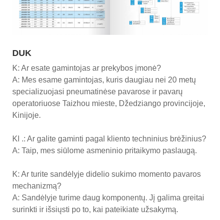
DUK
K: Ar esate gamintojas ar prekybos įmonė?
A: Mes esame gamintojas, kuris daugiau nei 20 metų
specializuojasi pneumatinėse pavarose ir pavarų
operatoriuose Taizhou mieste, Džedziango provincijoje,
Kinijoje.
Kl .: Ar galite gaminti pagal kliento techninius brėžinius?
A: Taip, mes siūlome asmeninio pritaikymo paslaugą.
K: Ar turite sandėlyje didelio sukimo momento pavaros
mechanizmą?
A: Sandėlyje turime daug komponentų. Jį galima greitai
surinkti ir išsiųsti po to, kai pateikiate užsakymą.