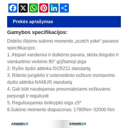
Facebook
X
WhatsApp
Pinterest
LinkedIn
Share
Prekės aprašymas
Gamybos specifikacijos:
Didelio išėjimo sukimo momento „scotch yoke“ pavaros
specifikacijos:
1. Atspari vandeniui ir dulkėms pavara, skirta dvigubo ir
vienkartinio veikimo 90° grįžtamoji jėga
2. Ryšio dydis atitinka ISO5211 standartą
3. Ribinio jungiklio ir solenoidinio vožtuvo montavimo
dydis atitinka NAMUR standartą
4. Gali būti naudojamas pneumatiniams vožtuvams
perjungti ir reguliuoti
5. Reguliuojamas dvikryptis eiga ±5º
6.Sukimo momento diapazonas: 1780Nm~32000 Nm