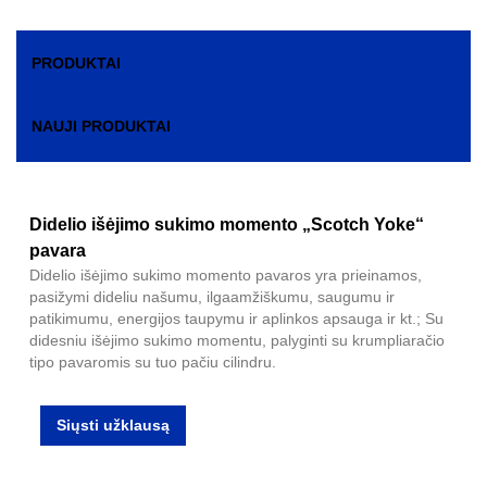
PRODUKTAI
NAUJI PRODUKTAI
Didelio išėjimo sukimo momento „Scotch Yoke“
pavara
Didelio išėjimo sukimo momento pavaros yra prieinamos,
pasižymi dideliu našumu, ilgaamžiškumu, saugumu ir
patikimumu, energijos taupymu ir aplinkos apsauga ir kt.; Su
didesniu išėjimo sukimo momentu, palyginti su krumpliaračio
tipo pavaromis su tuo pačiu cilindru.
Siųsti užklausą