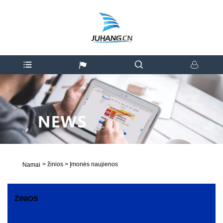
>
žinios
>
Įmonės naujienos
Namai
ŽINIOS