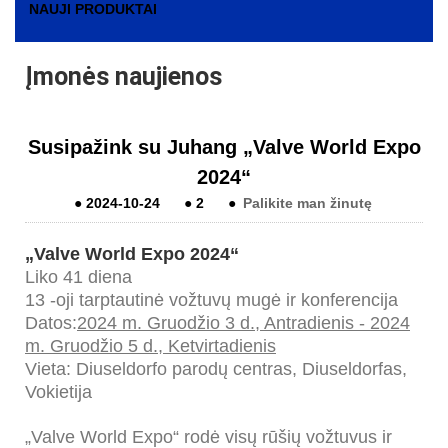
NAUJI PRODUKTAI
Įmonės naujienos
Susipažink su Juhang „Valve World Expo
2024“
●
2024-10-24
●
2
●
Palikite man žinutę
„Valve World Expo 2024“
Liko 41 diena
13 -oji tarptautinė vožtuvų mugė ir konferencija
Datos:
2024 m. Gruodžio 3 d., Antradienis - 2024
m. Gruodžio 5 d., Ketvirtadienis
Vieta: Diuseldorfo parodų centras, Diuseldorfas,
Vokietija
„Valve World Expo“ rodė visų rūšių vožtuvus ir