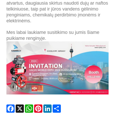
atvartus, daugiausia skirtus naudoti dujų ar naftos
telkiniuose, taip pat ir jūros vandens gėlinimo
įrenginiams, chemikalų perdirbimo įmonėms ir
elektrinėms.
Mes labai laukiame susitikimo su jumis šiame
puikiame renginyje.
Facebook
X
WhatsApp
Pinterest
LinkedIn
Share