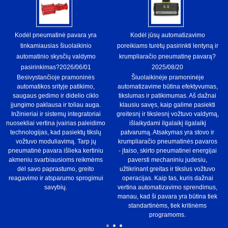
Kodėl pneumatinė pavara yra
Kodėl jūsų automatizavimo
tinkamiausias šiuolaikinio
poreikiams turėtų pasirinkti lentyną ir
automatinio skysčių valdymo
krumpliaračio pneumatinę pavarą?
pasirinkimas?
2026/06/01
2025/08/20
Besivystančioje pramoninės
Šiuolaikinėje pramoninėje
automatikos srityje patikimo,
automatizavime būtina efektyvumas,
saugaus gedimo ir didelio ciklo
tikslumas ir patikimumas. Aš dažnai
įjungimo paklausa ir toliau auga.
klausiu savęs, kaip galime pasiekti
Inžinieriai ir sistemų integratoriai
greitesnį ir tikslesnį vožtuvo valdymą,
nuosekliai vertina įvairias paleidimo
išlaikydami ilgalaikį ilgalaikį
technologijas, kad pasiektų tikslų
patvarumą. Atsakymas yra stovo ir
vožtuvo moduliavimą. Tarp jų
krumpliaračio pneumatinės pavaros
pneumatinė pavara išlieka kertiniu
- įtaiso, skirto pneumatinei energijai
akmeniu svarbiausioms reikmėms
paversti mechaniniu judesiu,
dėl savo paprastumo, greito
užtikrinant greitas ir tikslus vožtuvo
reagavimo ir atsparumo sprogimui
operacijas. Kaip tas, kuris dažnai
savybių.
vertina automatizavimo sprendimus,
manau, kad ši pavara yra būtina tiek
standartinėms, tiek kritinėms
programoms.